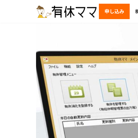
コ
ナ
ン
ビ
申し込み
テ
ゲ
ン
ー
ツ
シ
へ
ョ
ス
ン
キ
に
ッ
移
プ
動