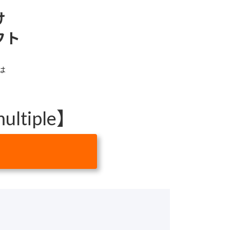
け
フト
は
ltiple】